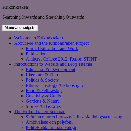
Skip
Krikonkraken
to
Searching Inwards and Stretching Outwards
content
Menu and widgets
Welcome to Krikonkraken
About Me and the Krikonkraken Project
Formal Education and Work
Publications
Amherst College 2012: Report STINT
Introductions to Website and Blog Themes
Education & Development
Literature & Film
Politics & Society
Ethics, Theology & Philosophy
Food & Fellowship
Creativity & Crafts
Gardens & Nature
Stories & Histories
The Krikonkraken Seminar
Skönlitteratur och tros- och livsåskådningsvetenskap
Ambivalens och polyfoni
Politisk etik i nutida teologi