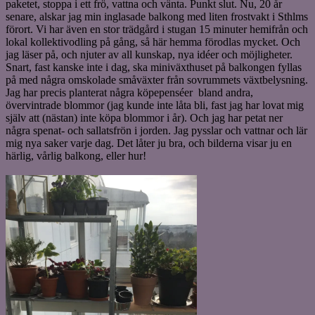
paketet, stoppa i ett frö, vattna och vänta. Punkt slut. Nu, 20 år
senare, alskar jag min inglasade balkong med liten frostvakt i Sthlms
förort. Vi har även en stor trädgård i stugan 15 minuter hemifrån och
lokal kollektivodling på gång, så här hemma förodlas mycket. Och
jag läser på, och njuter av all kunskap, nya idéer och möjligheter.
Snart, fast kanske inte i dag, ska miniväxthuset på balkongen fyllas
på med några omskolade småväxter från sovrummets växtbelysning.
Jag har precis planterat några köpepenséer bland andra,
övervintrade blommor (jag kunde inte låta bli, fast jag har lovat mig
själv att (nästan) inte köpa blommor i år). Och jag har petat ner
några spenat- och sallatsfrön i jorden. Jag pysslar och vattnar och lär
mig nya saker varje dag. Det låter ju bra, och bilderna visar ju en
härlig, vårlig balkong, eller hur!