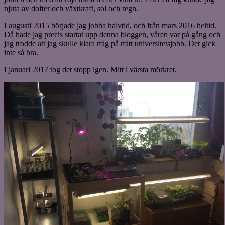
njuta av dofter och växtkraft, sol och regn.
I augusti 2015 började jag jobba halvtid, och från mars 2016 heltid.
Då hade jag precis startat upp denna bloggen, våren var på gång och
jag trodde att jag skulle klara mig på mitt universitetsjobb. Det gick
inte så bra.
I januari 2017 tog det stopp igen. Mitt i värsta mörkret.