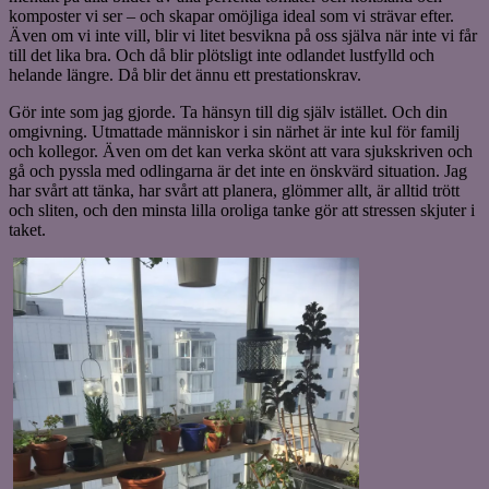
komposter vi ser – och skapar omöjliga ideal som vi strävar efter.
Även om vi inte vill, blir vi litet besvikna på oss själva när inte vi får
till det lika bra. Och då blir plötsligt inte odlandet lustfylld och
helande längre. Då blir det ännu ett prestationskrav.
Gör inte som jag gjorde. Ta hänsyn till dig själv istället. Och din
omgivning. Utmattade människor i sin närhet är inte kul för familj
och kollegor. Även om det kan verka skönt att vara sjukskriven och
gå och pyssla med odlingarna är det inte en önskvärd situation. Jag
har svårt att tänka, har svårt att planera, glömmer allt, är alltid trött
och sliten, och den minsta lilla oroliga tanke gör att stressen skjuter i
taket.