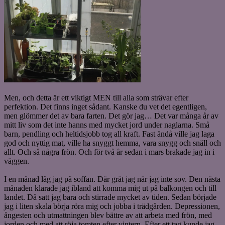
Men, och detta är ett viktigt MEN till alla som strävar efter
perfektion. Det finns inget sådant. Kanske du vet det egentligen,
men glömmer det av bara farten. Det gör jag… Det var många år av
mitt liv som det inte hanns med mycket jord under naglarna. Små
barn, pendling och heltidsjobb tog all kraft. Fast ändå ville jag laga
god och nyttig mat, ville ha snyggt hemma, vara snygg och snäll och
allt. Och så några frön. Och för två år sedan i mars brakade jag in i
väggen.
I en månad låg jag på soffan. Där grät jag när jag inte sov. Den nästa
månaden klarade jag ibland att komma mig ut på balkongen och till
landet. Då satt jag bara och stirrade mycket av tiden. Sedan började
jag i liten skala börja röra mig och jobba i trädgården. Depressionen,
ångesten och utmattningen blev bättre av att arbeta med frön, med
jorden och med att röja tomten efter vintern. Efter ett tag kunde jag