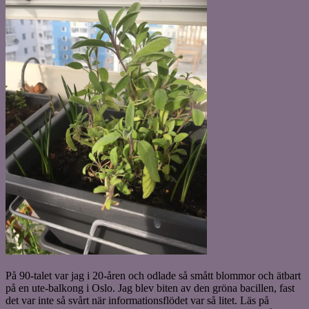
På 90-talet var jag i 20-åren och odlade så smått blommor och ätbart
på en ute-balkong i Oslo. Jag blev biten av den gröna bacillen, fast
det var inte så svårt när informationsflödet var så litet. Läs på