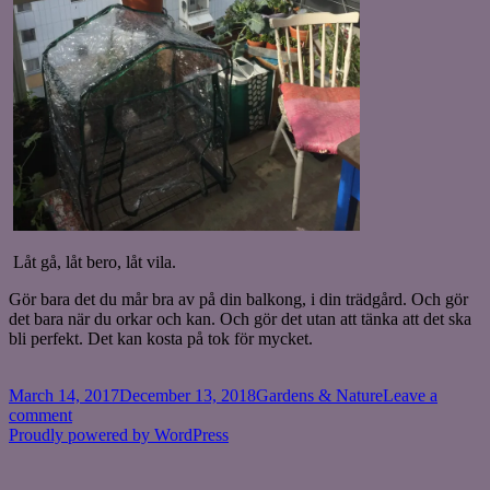
Låt gå, låt bero, låt vila.
Gör bara det du mår bra av på din balkong, i din trädgård. Och gör
det bara när du orkar och kan. Och gör det utan att tänka att det ska
bli perfekt. Det kan kosta på tok för mycket.
Posted
Categories
March 14, 2017
December 13, 2018
Gardens & Nature
Leave a
on
on
comment
Perfektion
Proudly powered by WordPress
och
reflektion