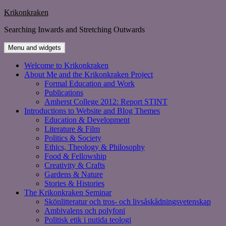
Skip
Krikonkraken
to
Searching Inwards and Stretching Outwards
content
Menu and widgets
Welcome to Krikonkraken
About Me and the Krikonkraken Project
Formal Education and Work
Publications
Amherst College 2012: Report STINT
Introductions to Website and Blog Themes
Education & Development
Literature & Film
Politics & Society
Ethics, Theology & Philosophy
Food & Fellowship
Creativity & Crafts
Gardens & Nature
Stories & Histories
The Krikonkraken Seminar
Skönlitteratur och tros- och livsåskådningsvetenskap
Ambivalens och polyfoni
Politisk etik i nutida teologi