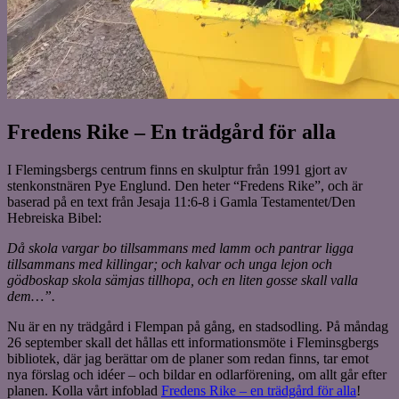
Fredens Rike – En trädgård för alla
I Flemingsbergs centrum finns en skulptur från 1991 gjort av
stenkonstnären Pye Englund. Den heter “Fredens Rike”, och är
baserad på en text från Jesaja 11:6-8 i Gamla Testamentet/Den
Hebreiska Bibel:
Då skola vargar bo tillsammans med lamm och pantrar ligga
tillsammans med killingar; och kalvar och unga lejon och
gödboskap skola sämjas tillhopa, och en liten gosse skall valla
dem…”.
Nu är en ny trädgård i Flempan på gång, en stadsodling. På måndag
26 september skall det hållas ett informationsmöte i Fleminsgbergs
bibliotek, där jag berättar om de planer som redan finns, tar emot
nya förslag och idéer – och bildar en odlarförening, om allt går efter
planen. Kolla vårt infoblad
Fredens Rike – en trädgård för alla
!