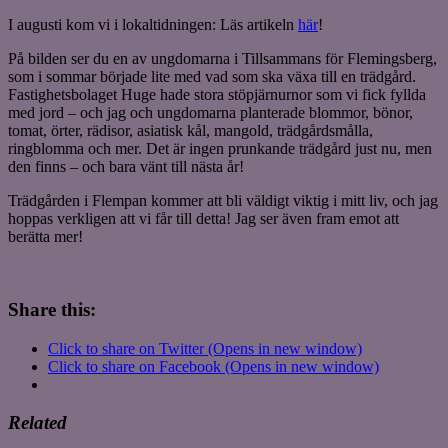
I augusti kom vi i lokaltidningen: Läs artikeln
här
!
På bilden ser du en av ungdomarna i Tillsammans för Flemingsberg,
som i sommar började lite med vad som ska växa till en trädgård.
Fastighetsbolaget Huge hade stora stöpjärnurnor som vi fick fyllda
med jord – och jag och ungdomarna planterade blommor, bönor,
tomat, örter, rädisor, asiatisk kål, mangold, trädgårdsmålla,
ringblomma och mer. Det är ingen prunkande trädgård just nu, men
den finns – och bara vänt till nästa år!
Trädgården i Flempan kommer att bli väldigt viktig i mitt liv, och jag
hoppas verkligen att vi får till detta! Jag ser även fram emot att
berätta mer!
Share this:
Click to share on Twitter (Opens in new window)
Click to share on Facebook (Opens in new window)
Related